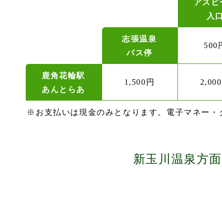
アスピ
入
志張温泉
500
バス停
鹿角花輪駅
1,500円
2,00
あんとらあ
※お支払いは現金のみとなります。電子マネー・
新玉川温泉方