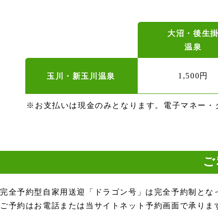
大沼・後生
温泉
1,500円
玉川・新玉川温泉
※お支払いは現金のみとなります。電子マネー・
ご
完全予約型自家用送迎「ドラゴン号」は完全予約制とな
ご予約はお電話または当サイトネット予約画面で承りま