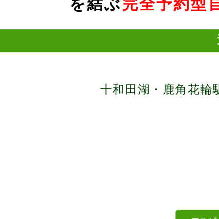
を結ぶ
完全予約型
十和田湖・鹿角花輪